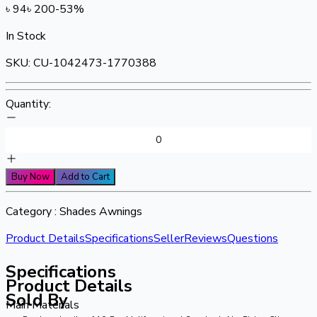
৳
94
৳
200
-
53
%
In Stock
SKU:
CU-1042473-1770388
Quantity:
Buy Now
Add to Cart
Category :
Shades Awnings
Product Details
Specifications
Seller
Reviews
Questions
Specifications
Product Details
Sold By
Main Materials