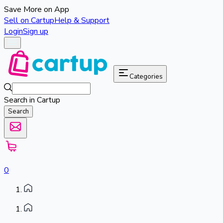
Save More on App
Sell on Cartup
Help & Support
Login
Sign up
Categories
Search in Cartup
Search
0