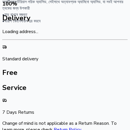
অ্যান্টিব্যাকটেরিয়াল লরিক অ্যাসিড, সেইসাথে অত্যাবশ্যক অ্যামিনো অ্যাসিড, যা সবই আপনার
100
%
ত্বকের জন্য উপকারী
•হাড় রাখবে মজবুত
Delivery
•খারাপ কোলেস্টরল দুর করবে
Loading address...
Standard delivery
Free
Service
7 Days Returns
Change of mind is not applicable as a Return Reason. To
learn more, please check
Return Policy