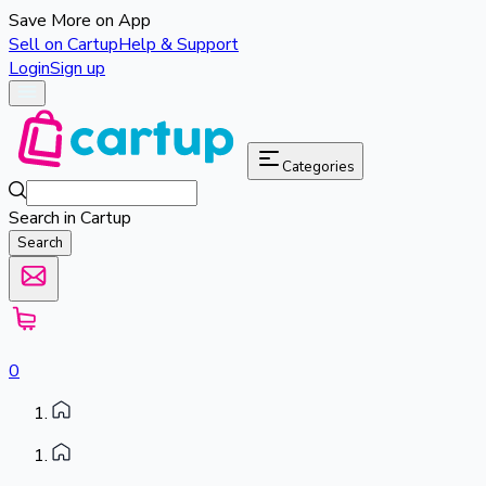
Save More on App
Sell on Cartup
Help & Support
Login
Sign up
Categories
Search in Cartup
Search
0