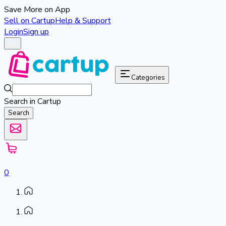
Save More on App
Sell on Cartup
Help & Support
Login
Sign up
Categories
Search in Cartup
Search
0