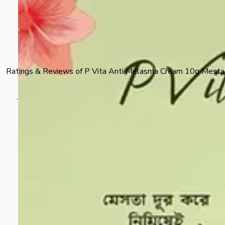
Ratings & Reviews of
P Vita Anti Melasma Cream 10g Mesta