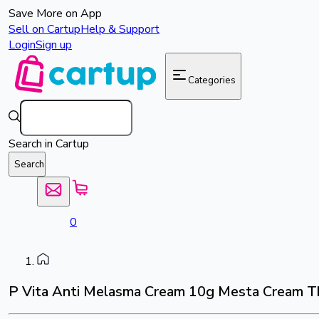
Save More on App
Sell on Cartup
Help & Support
Login
Sign up
Categories
Search in Cartup
Search
0
P Vita Anti Melasma Cream 10g Mesta Cream T